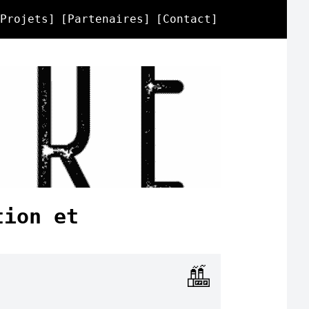
Projets
]
[
Partenaires
]
[
Contact
]
tion et