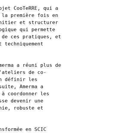
ojet CooTeRRE, qui a
 la première fois en
nitier et structurer
ogique qui permette
 de ces pratiques, et
t techniquement
merma a réuni plus de
'ateliers de co-
n définir les
suite, Amerma a
 à coordonner les
sse devenir une
nie, robuste et
nsformée en SCIC