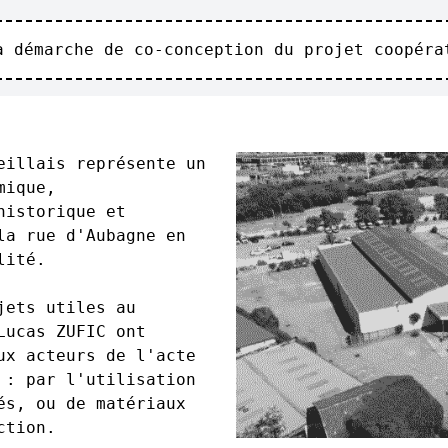
a démarche de co-conception du projet coopéra
eillais représente un
mique,
historique et
la rue d'Aubagne en
ilité.
jets utiles au
Lucas ZUFIC ont
ux acteurs de l'acte
 : par l'utilisation
és, ou de matériaux
uction.