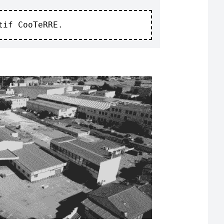
tif CooTeRRE.