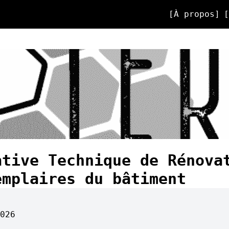
[
À propos
]
[
ative Technique de Rénova
emplaires du bâtiment
026