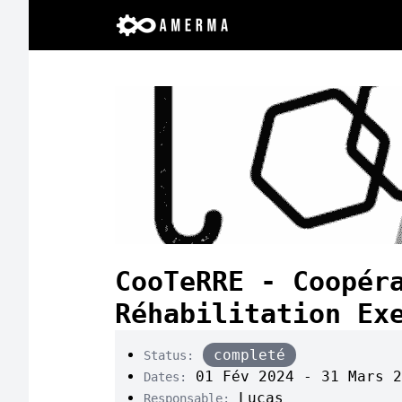
CooTeRRE - Coopér
Réhabilitation Ex
completé
Status:
01 Fév 2024 - 31 Mars 2
Dates:
Lucas
Responsable: